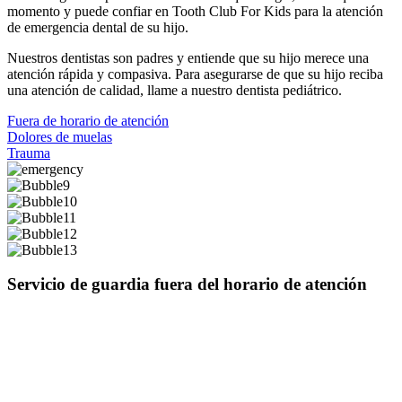
momento y puede confiar en Tooth Club For Kids para la atención
de emergencia dental de su hijo.
Nuestros dentistas son padres y entiende que su hijo merece una
atención rápida y compasiva. Para asegurarse de que su hijo reciba
una atención de calidad, llame a nuestro dentista pediátrico.
Fuera de horario de atención
Dolores de muelas
Trauma
Servicio de guardia fuera del horario de atención
Si su hijo tiene una verdadera emergencia dental fuera del horario de
atención, llame a nuestra línea de emergencia al (623) 850-1477.
Estamos disponibles para manejar situaciones de emergencia para
nuestros pacientes 24/7. Si su hijo parece estar sufriendo lesiones
que se extienden más allá de la boca, llame al 911 o lleve a su hijo a
la sala de emergencias más cercana.