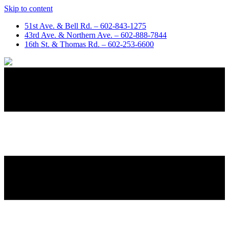
Skip to content
51st Ave. & Bell Rd. –
602-843-1275
43rd Ave. & Northern Ave. –
602-888-7844
16th St. & Thomas Rd. –
602-253-6600